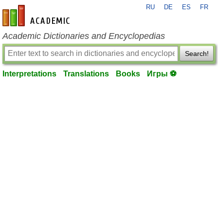
RU
DE
ES
FR
en-academic.com
Academic Dictionaries and Encyclopedias
Search!
Interpretations
Translations
Books
Игры ⚽