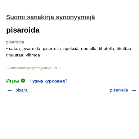
Suomi sanakirja synonyymejä
pisaroida
pisaroida
• sataa, pisaroida, pisarrella, ripeksiä, ripotella, tihutella, tihuttaa,
tihuuttaa, vihmoa
Suomi sanakirja synonyymejä
.
2013
.
Игры ⚽
Нужна курсовая?
pisara
pisarrella