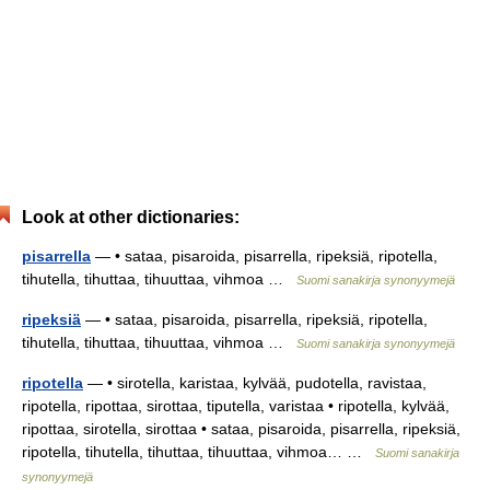
Look at other dictionaries:
pisarrella
— • sataa, pisaroida, pisarrella, ripeksiä, ripotella,
tihutella, tihuttaa, tihuuttaa, vihmoa …
Suomi sanakirja synonyymejä
ripeksiä
— • sataa, pisaroida, pisarrella, ripeksiä, ripotella,
tihutella, tihuttaa, tihuuttaa, vihmoa …
Suomi sanakirja synonyymejä
ripotella
— • sirotella, karistaa, kylvää, pudotella, ravistaa,
ripotella, ripottaa, sirottaa, tiputella, varistaa • ripotella, kylvää,
ripottaa, sirotella, sirottaa • sataa, pisaroida, pisarrella, ripeksiä,
ripotella, tihutella, tihuttaa, tihuuttaa, vihmoa… …
Suomi sanakirja
synonyymejä